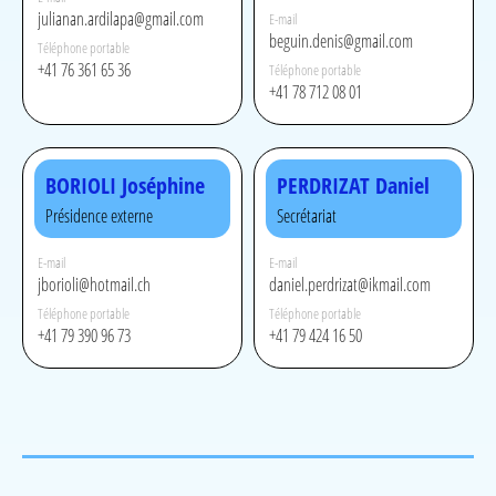
julianan.ardilapa@gmail.com
E-mail
beguin.denis@gmail.com
Téléphone portable
+41 76 361 65 36
Téléphone portable
+41 78 712 08 01
BORIOLI Joséphine
PERDRIZAT Daniel
Présidence externe
Secrétariat
E-mail
E-mail
jborioli@hotmail.ch
daniel.perdrizat@ikmail.com
Téléphone portable
Téléphone portable
+41 79 390 96 73
+41 79 424 16 50